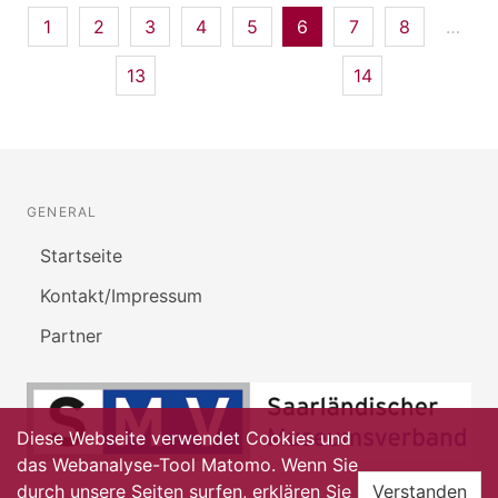
1
2
3
4
5
6
7
8
…
13
14
GENERAL
Startseite
Kontakt/Impressum
Partner
Diese Webseite verwendet Cookies und
das Webanalyse-Tool Matomo. Wenn Sie
durch unsere Seiten surfen, erklären Sie
Verstanden