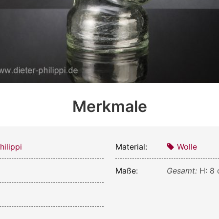
Merkmale
ilippi
Material:
Wolle
Maße:
Gesamt:
H: 8 