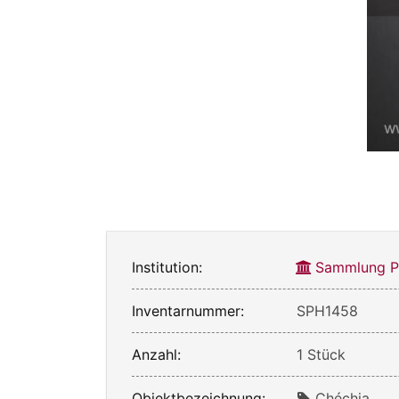
Institution:
Sammlung Ph
Inventarnummer:
SPH1458
Anzahl:
1 Stück
Objektbezeichnung:
Chéchia