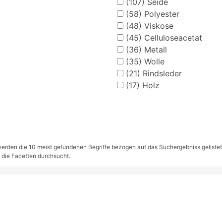
(107)
Seide
(58)
Polyester
(48)
Viskose
(45)
Celluloseacetat
(36)
Metall
(35)
Wolle
(21)
Rindsleder
(17)
Holz
rden die 10 meist gefundenen Begriffe bezogen auf das Suchergebniss gelistet. S
 die Facetten durchsucht.