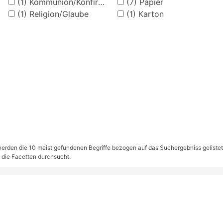
(1)
Kommunion/Konfirmation
(7)
Papier
(1)
Religion/Glaube
(1)
Karton
rden die 10 meist gefundenen Begriffe bezogen auf das Suchergebniss gelistet. S
 die Facetten durchsucht.