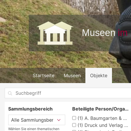
Startseite
Museen
Objekte
Sammlungsbereich
Beteiligte Person/Organisation
(1)
A. Baumgarten & Schuler, Stuttgart
(1)
Druck und Verlag von A. W. Zickfeldt, Osterwieck am Harz
Wählen Sie einen thematischen