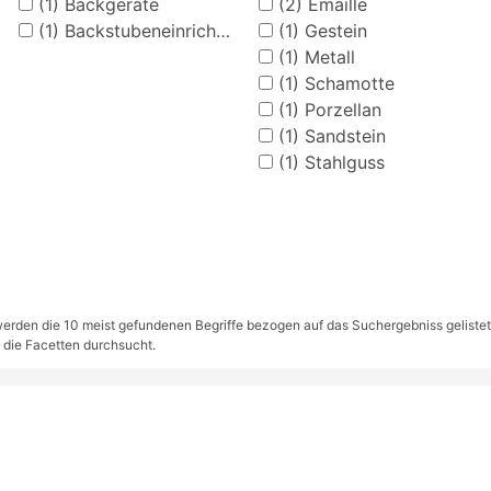
(1)
Backgeräte
(2)
Emaille
(1)
Backstubeneinrichtung
(1)
Gestein
(1)
Metall
(1)
Schamotte
(1)
Porzellan
(1)
Sandstein
(1)
Stahlguss
rden die 10 meist gefundenen Begriffe bezogen auf das Suchergebniss gelistet. S
 die Facetten durchsucht.