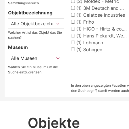
(2)
Moldex - Metric
Sammlungsbereich.
(1)
3M Deutschland Gmbh
Objektbezeichnung
(1)
Celatose Industries
(1)
Friho
(1)
HICO - Hirtz & co. (Medizinische Verbandstoffe - Ärzte- und Krankenhausbedarf
Welcher Art ist das Objekt das Sie
(1)
Hans Pickardt, Werkstätten für plastische Lehrmittel
suchen?
(1)
Lohmann
Museum
(1)
Söhngen
Wählen Sie ein Museum um die
Suche einzugrenzen.
In den oben angezeigten Facetten we
den Suchbegriff, damit werden auch
Objekte