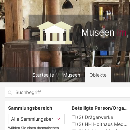
Startseite
Museen
Objekte
Sammlungsbereich
Beteiligte Person/Organisation
(3)
Drägerwerke
(2)
HH Holthaus Medical
Wählen Sie einen thematischen