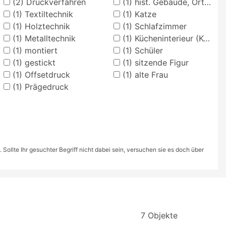
(2)
Druckverfahren
(1)
hist. Gebäude, Örtlichkeit, Straße
(1)
Textiltechnik
(1)
Katze
(1)
Holztechnik
(1)
Schlafzimmer
(1)
Metalltechnik
(1)
Kücheninterieur (Küchenstück)
(1)
montiert
(1)
Schüler
(1)
gestickt
(1)
sitzende Figur
(1)
Offsetdruck
(1)
alte Frau
(1)
Prägedruck
ollte Ihr gesuchter Begriff nicht dabei sein, versuchen sie es doch über
7 Objekte