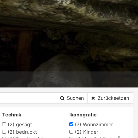
Suchen
Zurücksetzen
Technik
Ikonografie
(2)
gesägt
(7)
Wohnzimmer
(2)
bedruckt
(2)
Kinder