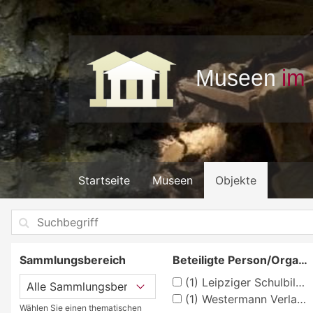
Startseite
Museen
Objekte
Sammlungsbereich
Beteiligte Person/Organisation
(1)
Leipziger Schulbilderverlag von F. E. Wachsmuth, Leipzig
(1)
Westermann Verlag, Braunschweig, Georg
Wählen Sie einen thematischen