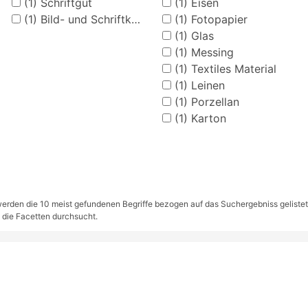
(1)
Schriftgut
(1)
Eisen
(1)
Bild- und Schriftkarten
(1)
Fotopapier
(1)
Glas
(1)
Messing
(1)
Textiles Material
(1)
Leinen
(1)
Porzellan
(1)
Karton
rden die 10 meist gefundenen Begriffe bezogen auf das Suchergebniss gelistet. S
 die Facetten durchsucht.