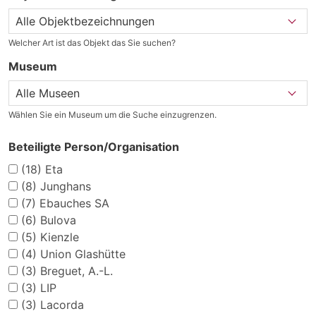
Welcher Art ist das Objekt das Sie suchen?
Museum
Wählen Sie ein Museum um die Suche einzugrenzen.
Beteiligte Person/Organisation
(18)
Eta
(8)
Junghans
(7)
Ebauches SA
(6)
Bulova
(5)
Kienzle
(4)
Union Glashütte
(3)
Breguet, A.-L.
(3)
LIP
(3)
Lacorda