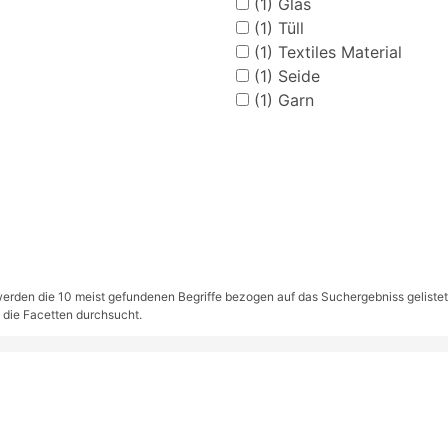
(1)
Glas
(1)
Tüll
(1)
Textiles Material
(1)
Seide
(1)
Garn
rden die 10 meist gefundenen Begriffe bezogen auf das Suchergebniss gelistet. S
 die Facetten durchsucht.