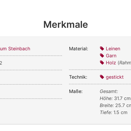
Merkmale
um Steinbach
Material:
Leinen
Garn
Holz
(
Rah
2
Technik:
gestickt
Maße:
Gesamt:
Höhe:
31.7 cm
Breite:
25.7 c
Tiefe:
1.5 cm