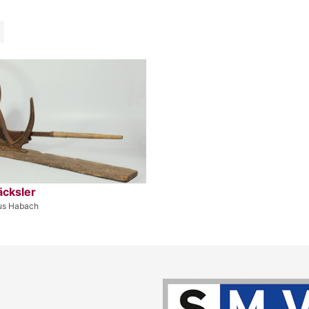
äcksler
us Habach