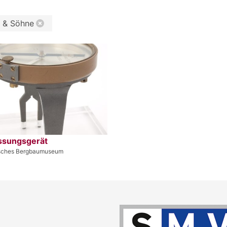
l & Söhne
sungsgerät
isches Bergbaumuseum