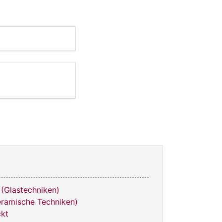
 (Glastechniken)
eramische Techniken)
ckt