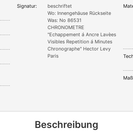
Signatur:
beschriftet
Mate
Wo: Innengehäuse Rückseite
Was: No 86531
CHRONOMETRE
"Echappement á Ancre Lavèes
Visibles Repetition á Minutes
Chronographe" Hector Levy
Paris
Tech
Maß
Beschreibung