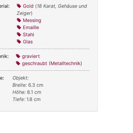
rial:
Gold
(
18 Karat, Gehäuse und
Zeiger
)
Messing
Emaille
Stahl
Glas
nik:
graviert
geschraubt (Metalltechnik)
e:
Objekt:
Breite:
6.3 cm
Höhe:
8.1 cm
Tiefe:
1.8 cm