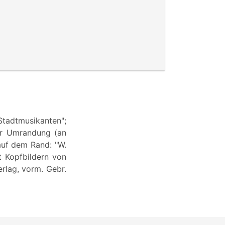
tadtmusikanten";
er Umrandung (an
auf dem Rand: "W.
t Kopfbildern von
erlag, vorm. Gebr.