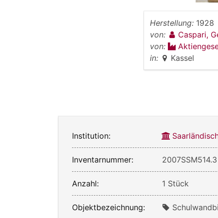
Herstellung:
1928
von:
Caspari, G
von:
Aktiengese
in:
Kassel
Institution:
Saarländis
Inventarnummer:
2007SSM514.3
Anzahl:
1 Stück
Objektbezeichnung:
Schulwandbi