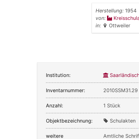
Herstellung:
1954
von:
Kreisschula
in:
Ottweiler
Institution:
Saarländis
Inventarnummer:
2010SSM31.29
Anzahl:
1 Stück
Objektbezeichnung:
Schulakten
weitere
Amtliche Schri