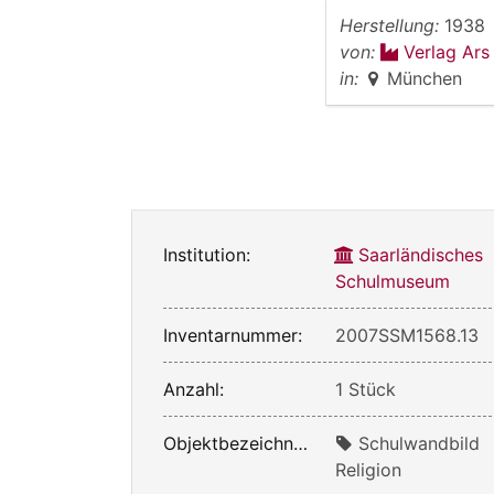
Herstellung:
1938
von:
Verlag Ars
in:
München
Institution:
Saarländisches
Schulmuseum
Inventarnummer:
2007SSM1568.13
Anzahl:
1 Stück
Objektbezeichnung:
Schulwandbild
Religion