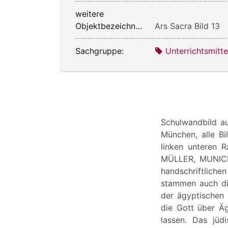
weitere
Objektbezeichnung:
Ars Sacra Bild 13
Sachgruppe:
Unterrichtsmitte
Schulwandbild au
München, alle B
linken unteren
MÜLLER, MUNICH 
handschriftlichen
stammen auch die
der ägyptischen 
die Gott über Ä
lassen. Das jüd