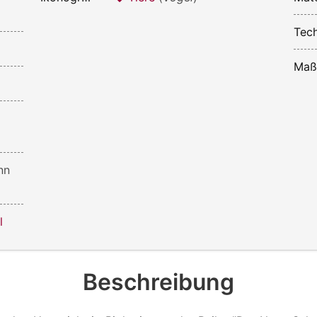
Tech
Maß
nn
l
Beschreibung