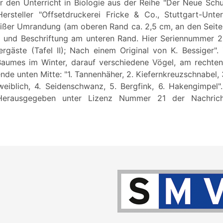
r den Unterricht in Biologie aus der Reihe "Der Neue Schu
Hersteller "Offsetdruckerei Fricke & Co., Stuttgart-Unte
 weißer Umrandung (am oberen Rand ca. 2,5 cm, an den Seit
 und Beschriftung am unteren Rand. Hier Seriennummer 2
ergäste (Tafel II); Nach einem Original von K. Bessiger".
Baumes im Winter, darauf verschiedene Vögel, am rechten
de unten Mitte: "1. Tannenhäher, 2. Kiefernkreuzschnabel,
weiblich, 4. Seidenschwanz, 5. Bergfink, 6. Hakengimpel
"Herausgegeben unter Lizenz Nummer 21 der Nachricht