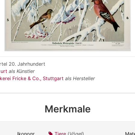
rtel 20. Jahrhundert
Curt
als Künstler
kerei Fricke & Co., Stuttgart
als Hersteller
Merkmale
Ikonografie:
Tiere
(
Vögel
)
Mate