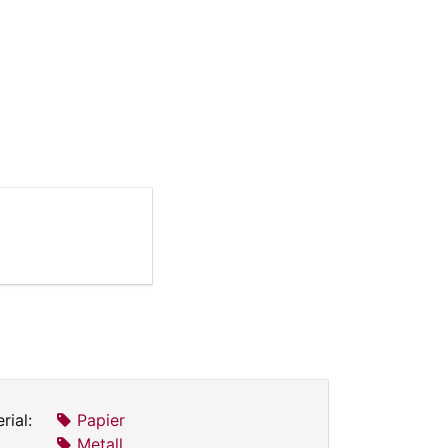
rial:
Papier
Metall