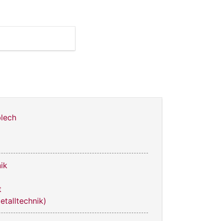
lech
ik
t
etalltechnik)