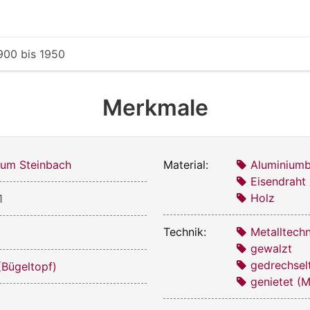
900
bis
1950
Merkmale
um Steinbach
Material:
Aluminiumb
Eisendraht
Holz
1
Technik:
Metalltechn
gewalzt
gedrechsel
(Bügeltopf)
genietet (M