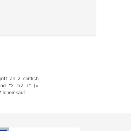
m
iff an 2 seitlich
und "2 1/2 L" (=
ilcheinkauf.