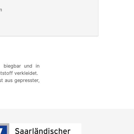
m
ig biegbar und in
stoff verkleidet.
t aus gepresster,