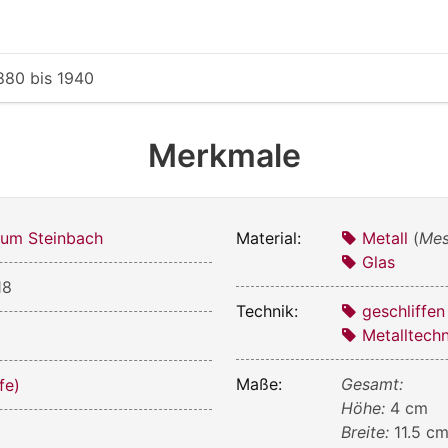
880
bis
1940
Merkmale
um Steinbach
Material:
Metall
(
Mes
Glas
18
Technik:
geschliffen
Metalltechn
Maße:
Gesamt:
lfe)
Höhe:
4 cm
Breite:
11.5 c