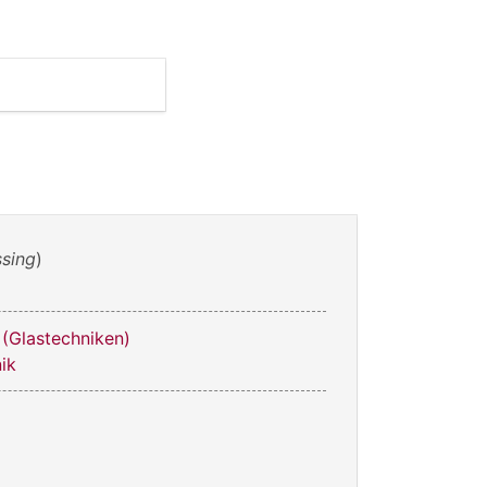
sing
)
 (Glastechniken)
ik
m