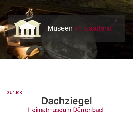
zurück
Dachziegel
Heimatmuseum Dörrenbach