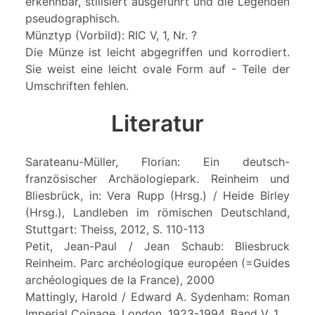
erkennbar, stilisiert ausgeführt und die Legenden
pseudographisch.
Münztyp (Vorbild): RIC V, 1, Nr. ?
Die Münze ist leicht abgegriffen und korrodiert.
Sie weist eine leicht ovale Form auf - Teile der
Umschriften fehlen.
Literatur
Sarateanu-Müller, Florian: Ein deutsch-
französischer Archäologiepark. Reinheim und
Bliesbrück, in: Vera Rupp (Hrsg.) / Heide Birley
(Hrsg.), Landleben im römischen Deutschland,
Stuttgart: Theiss, 2012, S. 110-113
Petit, Jean-Paul / Jean Schaub: Bliesbruck
Reinheim. Parc archéologique européen (=Guides
archéologiques de la France), 2000
Mattingly, Harold / Edward A. Sydenham: Roman
Imperial Coinage, London, 1923-1994, Band V, 1