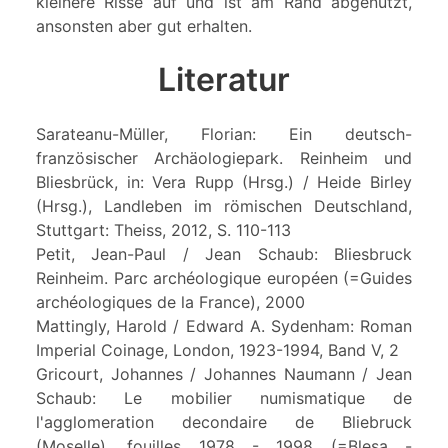
kleinere Risse auf und ist am Rand abgenutzt,
ansonsten aber gut erhalten.
Literatur
Sarateanu-Müller, Florian: Ein deutsch-
französischer Archäologiepark. Reinheim und
Bliesbrück, in: Vera Rupp (Hrsg.) / Heide Birley
(Hrsg.), Landleben im römischen Deutschland,
Stuttgart: Theiss, 2012, S. 110-113
Petit, Jean-Paul / Jean Schaub: Bliesbruck
Reinheim. Parc archéologique européen (=Guides
archéologiques de la France), 2000
Mattingly, Harold / Edward A. Sydenham: Roman
Imperial Coinage, London, 1923-1994, Band V, 2
Gricourt, Johannes / Johannes Naumann / Jean
Schaub: Le mobilier numismatique de
l'agglomeration decondaire de Bliebruck
(Moselle), fouilles 1978 - 1998 (=Blesa -