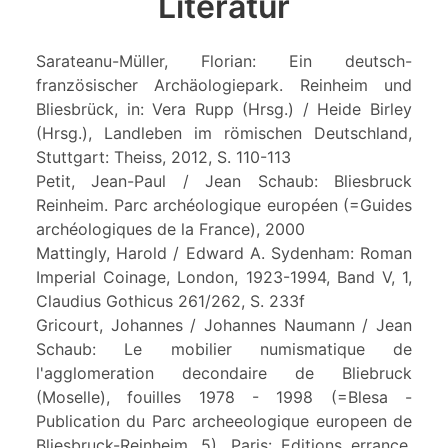
Literatur
Sarateanu-Müller, Florian: Ein deutsch-
französischer Archäologiepark. Reinheim und
Bliesbrück, in: Vera Rupp (Hrsg.) / Heide Birley
(Hrsg.), Landleben im römischen Deutschland,
Stuttgart: Theiss, 2012, S. 110-113
Petit, Jean-Paul / Jean Schaub: Bliesbruck
Reinheim. Parc archéologique européen (=Guides
archéologiques de la France), 2000
Mattingly, Harold / Edward A. Sydenham: Roman
Imperial Coinage, London, 1923-1994, Band V, 1,
Claudius Gothicus 261/262, S. 233f
Gricourt, Johannes / Johannes Naumann / Jean
Schaub: Le mobilier numismatique de
l'agglomeration decondaire de Bliebruck
(Moselle), fouilles 1978 - 1998 (=Blesa -
Publication du Parc archeeologique europeen de
Bliesbruck-Reinheim, 5), Paris: Editions errance,