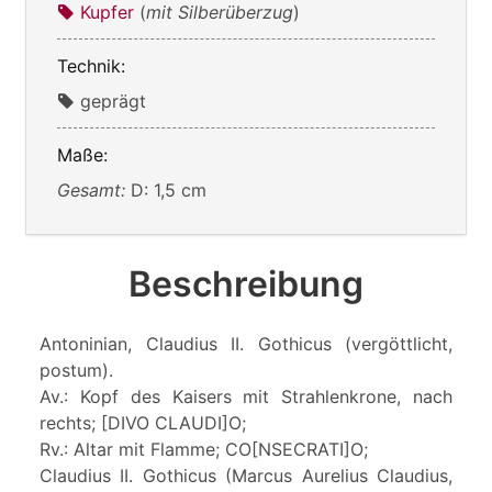
Kupfer
(
mit Silberüberzug
)
Technik:
geprägt
Maße:
Gesamt:
D: 1,5 cm
Beschreibung
Antoninian, Claudius II. Gothicus (vergöttlicht,
postum).
Av.: Kopf des Kaisers mit Strahlenkrone, nach
rechts; [DIVO CLAUDI]O;
Rv.: Altar mit Flamme; CO[NSECRATI]O;
Claudius II. Gothicus (Marcus Aurelius Claudius,