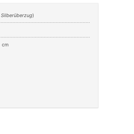
 Silberüberzug
)
5 cm