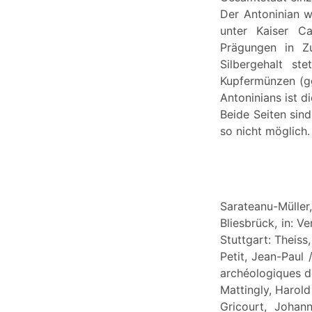
Der Antoninian w
unter Kaiser Ca
Prägungen in Zu
Silbergehalt st
Kupfermünzen (gg
Antoninians ist 
Beide Seiten sin
so nicht möglich.
Sarateanu-Mülle
Bliesbrück, in: V
Stuttgart: Theiss,
Petit, Jean-Paul
archéologiques d
Mattingly, Harol
Gricourt, Joha