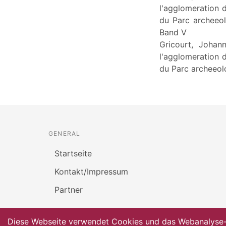
l'agglomeration d
du Parc archeeol
Band V
Gricourt, Joha
l'agglomeration d
du Parc archeeolo
GENERAL
Startseite
Kontakt/Impressum
Partner
Diese Webseite verwendet Cookies und das Webanalyse-To