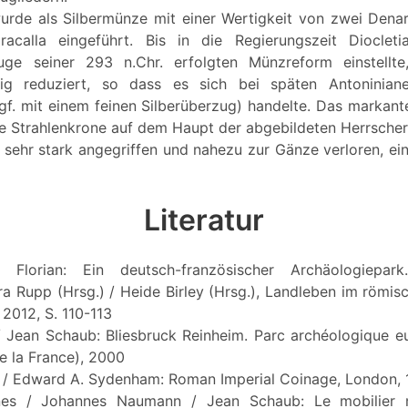
urde als Silbermünze mit einer Wertigkeit von zwei Dena
racalla eingeführt. Bis in die Regierungszeit Diocleti
ge seiner 293 n.Chr. erfolgten Münzreform einstellte
etig reduziert, so dass es sich bei späten Antonini
f. mit einem feinen Silberüberzug) handelte. Das markan
die Strahlenkrone auf dem Haupt der abgebildeten Herrscher
d sehr stark angegriffen und nahezu zur Gänze verloren, ei
Literatur
r, Florian: Ein deutsch-französischer Archäologiepa
era Rupp (Hrsg.) / Heide Birley (Hrsg.), Landleben im römi
 2012, S. 110-113
 / Jean Schaub: Bliesbruck Reinheim. Parc archéologique 
e la France), 2000
d / Edward A. Sydenham: Roman Imperial Coinage, London,
nnes / Johannes Naumann / Jean Schaub: Le mobilier 