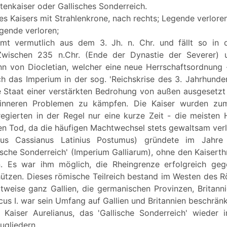
tenkaiser oder Gallisches Sonderreich.
ines Kaisers mit Strahlenkrone, nach rechts; Legende verloren
gende verloren;
t vermutlich aus dem 3. Jh. n. Chr. und fällt so in d
 Zwischen 235 n.Chr. (Ende der Dynastie der Severer) 
nn von Diocletian, welcher eine neue Herrschaftsordnung -
h das Imperium in der sog. 'Reichskrise des 3. Jahrhundert
 Staat einer verstärkten Bedrohung von außen ausgesetz
 inneren Problemen zu kämpfen. Die Kaiser wurden zum
egierten in der Regel nur eine kurze Zeit - die meisten 
n Tod, da die häufigen Machtwechsel stets gewaltsam verl
us Cassianus Latinius Postumus) gründete im Jahre
ische Sonderreich' (Imperium Galliarum), ohne den Kaiserth
. Es war ihm möglich, die Rheingrenze erfolgreich ge
hützen. Dieses römische Teilreich bestand im Westen des 
tweise ganz Gallien, die germanischen Provinzen, Britann
icus I. war sein Umfang auf Gallien und Britannien beschrän
 Kaiser Aurelianus, das 'Gallische Sonderreich' wieder
ugliedern.