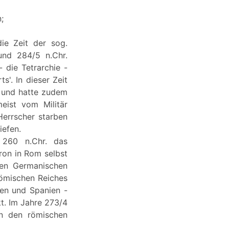
;
ie Zeit der sog.
und 284/5 n.Chr.
 die Tetrarchie -
s'. In dieser Zeit
t und hatte zudem
eist vom Militär
Herrscher starben
iefen.
 260 n.Chr. das
ron in Rom selbst
gen Germanischen
Römischen Reiches
ien und Spanien -
kt. Im Jahre 273/4
 in den römischen