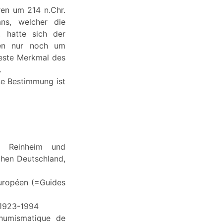
ren um 214 n.Chr.
ans, welcher die
, hatte sich der
anen nur noch um
teste Merkmal des
.
ne Bestimmung ist
rk. Reinheim und
schen Deutschland,
européen (=Guides
 1923-1994
numismatique de