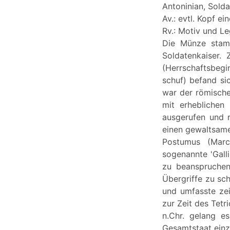
Antoninian, Solda
Av.: evtl. Kopf e
Rv.: Motiv und Le
Die Münze stamm
Soldatenkaiser.
(Herrschaftsbegi
schuf) befand sic
war der römische
mit erheblichen
ausgerufen und r
einen gewaltsame
Postumus (Marc
sogenannte 'Gall
zu beanspruchen
Übergriffe zu sc
und umfasste zei
zur Zeit des Tetr
n.Chr. gelang es
Gesamtstaat einz