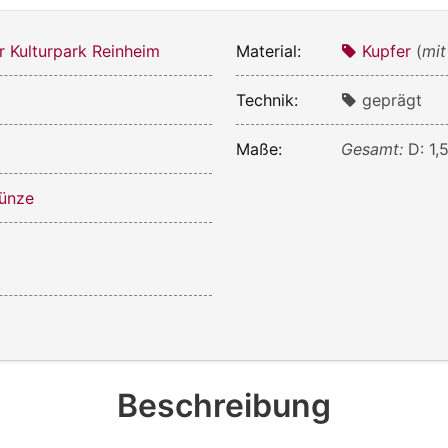
r Kulturpark Reinheim
Material:
Kupfer
(
mit
Technik:
geprägt
Maße:
Gesamt:
D: 1,
ünze
Beschreibung