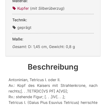
Material:
Kupfer
(
mit Silberüberzug
)
Technik:
geprägt
Maße:
Gesamt:
D: 1,45 cm, Gewicht: 0,8 g
Beschreibung
Antoninian, Tetricus I. oder II.
Av.: Kopf des Kaisers mit Strahlenkrone, nach
rechts;[. . .TETR]IC[VS PF] A[VG];
Rv.: stehende Figur; [. . .]IV[. . .];
Tetricus I. (Gaius Pius Esuvius Tetricus) herrschte