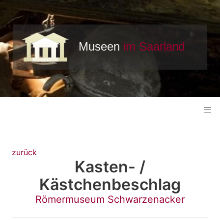
zurück
Kasten- /
Kästchenbeschlag
Römermuseum Schwarzenacker