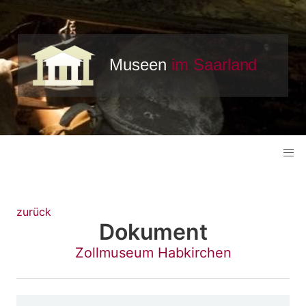
zurück
Dokument
Zollmuseum Habkirchen