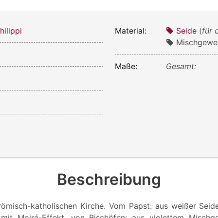
ilippi
Material:
Seide
(
für 
Mischgeweb
Maße:
Gesamt:
Beschreibung
römisch-katholischen Kirche. Vom Papst: aus weißer Seide
 mit Moiré-Effekt, von Bischöfen: aus violettem Misch