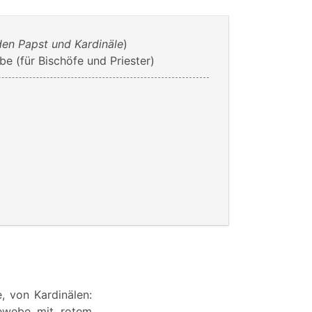
den Papst und Kardinäle
)
e (für Bischöfe und Priester)
, von Kardinälen:
gewebe mit rotem