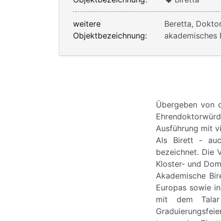
weitere
Beretta, Dokto
Objektbezeichnung:
akademisches B
Übergeben von de
Ehrendoktorwürd
Ausführung mit v
Als Birett - au
bezeichnet. Die V
Kloster- und Dom
Akademische Bire
Europas sowie in
mit dem Talar
Graduierungsfei