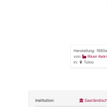
Herstellung:
1980e
von:
Riken Keik
in:
Tokio
Institution:
Saarländis