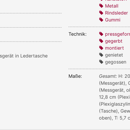
Metall
Rindsleder
Gummi
Technik:
pressgefor
gegerbt
montiert
genietet
gerät in Ledertasche
gegossen
Maße:
Gesamt:
H: 20
(Messgerät), 
(Messgerät, o
12,8 cm (Plexi
(Plexiglaszyli
(Tasche), Gew
oben), T: 5,7 