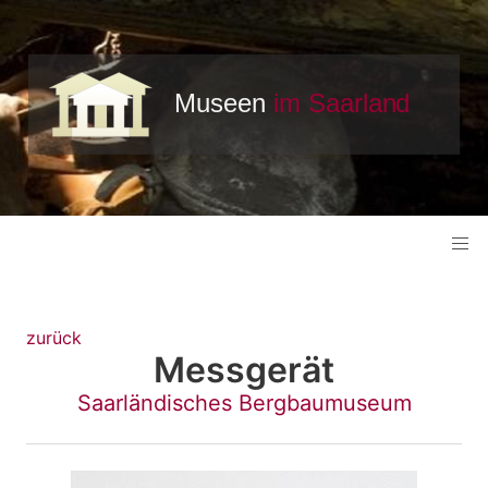
zurück
Messgerät
Saarländisches Bergbaumuseum