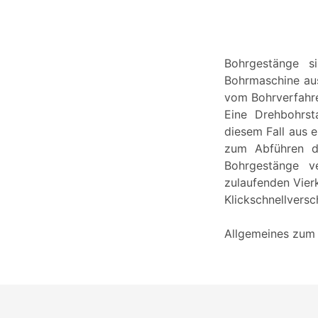
Bohrgestänge s
Bohrmaschine aus
vom Bohrverfahre
Eine Drehbohrst
diesem Fall aus 
zum Abführen d
Bohrgestänge v
zulaufenden Vierk
Klickschnellversc
Allgemeines zum 