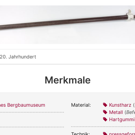
 20. Jahrhundert
Merkmale
ches Bergbaumuseum
Material:
Kunstharz
(
Metall
(
Bef
Hartgummi
Technik:
pressgefor