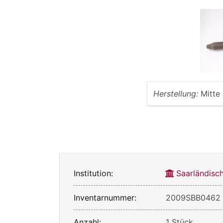
Herstellung:
Mitte
Institution:
Saarländis
Inventarnummer:
2009SBB0462
Anzahl:
1 Stück