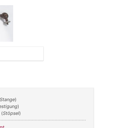
Stange
)
estigung
)
(
Stöpsel
)
mt