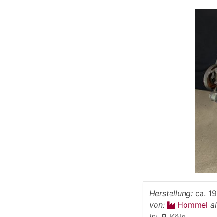
Herstellung:
ca. 1
von:
Hommel
a
in:
Köln