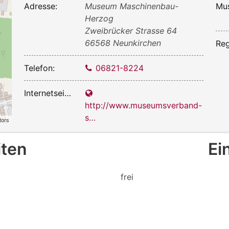
Adresse:
Museum Maschinenbau-
Herzog
Zweibrücker Strasse 64
66568 Neunkirchen
Reg
Telefon:
06821-8224
Internetseite:
http://www.museumsverband-
s…
tors
iten
Ei
frei