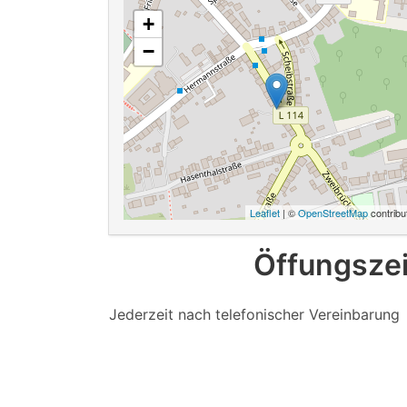
+
−
Leaflet
| ©
OpenStreetMap
contribu
Öffungsze
Jederzeit nach telefonischer Vereinbarung