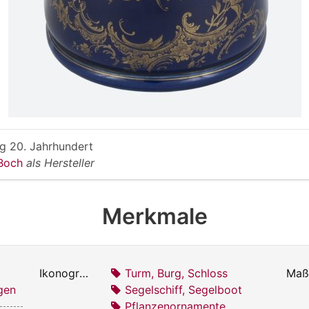
g 20. Jahrhundert
 Boch
als Hersteller
Merkmale
Ikonografie:
Turm, Burg, Schloss
Maß
gen
Segelschiff, Segelboot
Pflanzenornamente