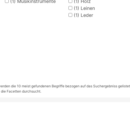
(1)
Musikinstrumente
(1)
Holz
(1)
Leinen
(1)
Leder
rden die 10 meist gefundenen Begriffe bezogen auf das Suchergebniss gelistet. S
 die Facetten durchsucht.