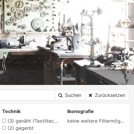
Suchen
Zurücksetzen
Technik
Ikonografie
(3)
genäht (Textiltechnik)
keine weitere Filtermöglichkeit
(2)
gegerbt