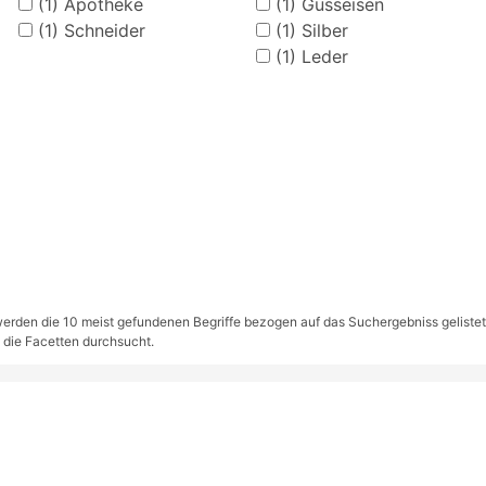
(1)
Apotheke
(1)
Gusseisen
(1)
Schneider
(1)
Silber
(1)
Leder
rden die 10 meist gefundenen Begriffe bezogen auf das Suchergebniss gelistet. S
 die Facetten durchsucht.