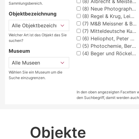
(8)
Albrecht & Meister, Aktiengesellschaft Berlin- Reinickendorf
Sammlungsbereich.
(8)
Neue Photographische Gesellschaft
Objektbezeichnung
(8)
Regel & Krug, Leipzig
(7)
M&B Meissner & Buch, Leipzig
(7)
Mitteldeutsche Kunstanstalt Heidenau
Welcher Art ist das Objekt das Sie
(6)
Heliophot, Peter Michaelis, Berlin
suchen?
(5)
Photochemie, Berlin
Museum
(4)
Beger und Röckel, München
Wählen Sie ein Museum um die
Suche einzugrenzen.
In den oben angezeigten Facetten we
den Suchbegriff, damit werden auch
Objekte