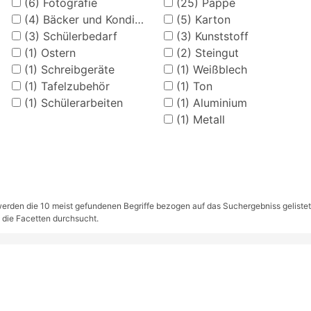
(6)
Fotografie
(25)
Pappe
(4)
Bäcker und Konditor
(5)
Karton
(3)
Schülerbedarf
(3)
Kunststoff
(1)
Ostern
(2)
Steingut
(1)
Schreibgeräte
(1)
Weißblech
(1)
Tafelzubehör
(1)
Ton
(1)
Schülerarbeiten
(1)
Aluminium
(1)
Metall
rden die 10 meist gefundenen Begriffe bezogen auf das Suchergebniss gelistet. S
 die Facetten durchsucht.