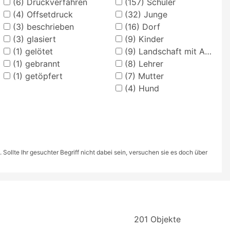
(6)
Druckverfahren
(157)
Schüler
(4)
Offsetdruck
(32)
Junge
(3)
beschrieben
(16)
Dorf
(3)
glasiert
(9)
Kinder
(1)
gelötet
(9)
Landschaft mit Anlagen
(1)
gebrannt
(8)
Lehrer
(1)
getöpfert
(7)
Mutter
(4)
Hund
ollte Ihr gesuchter Begriff nicht dabei sein, versuchen sie es doch über
201 Objekte