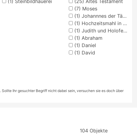
(1)
Steinbildhauerei
(25)
Altes Testament
(7)
Moses
(1)
Johannnes der Täufer
(1)
Hochzeitsmahl in Kana
(1)
Judith und Holofernes
(1)
Abraham
(1)
Daniel
(1)
David
ollte Ihr gesuchter Begriff nicht dabei sein, versuchen sie es doch über
104 Objekte