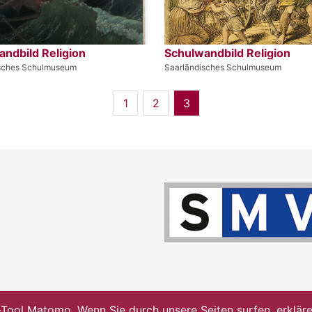
ndbild Religion
Schulwandbild Religion
isches Schulmuseum
Saarländisches Schulmuseum
1
2
3
ol Matomo. Wenn Sie durch unsere Seiten surfen, erklären 