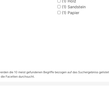
(1)
Holz
(1)
Sandstein
(1)
Papier
rden die 10 meist gefundenen Begriffe bezogen auf das Suchergebniss gelistet. S
 die Facetten durchsucht.