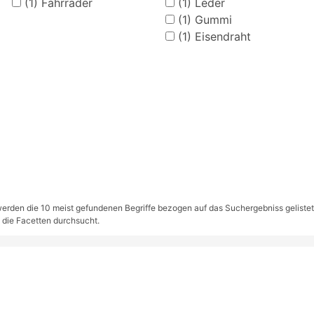
(1)
Fahrräder
(1)
Leder
(1)
Gummi
(1)
Eisendraht
rden die 10 meist gefundenen Begriffe bezogen auf das Suchergebniss gelistet. S
 die Facetten durchsucht.