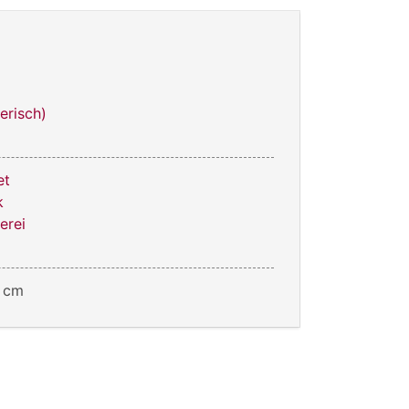
erisch)
et
k
erei
6 cm