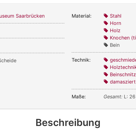
useum Saarbrücken
Material:
Stahl
Horn
Holz
Knochen (ti
Bein
Technik:
geschmied
Scheide
Holztechni
Beinschnitz
damasziert
Maße:
Gesamt:
L: 2
Beschreibung