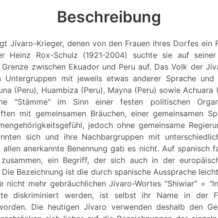
Beschreibung
gt Jívaro-Krieger, denen von den Frauen ihres Dorfes ein F
ter Heinz Rox-Schulz (1921-2004) suchte sie auf seiner
 Grenze zwischen Ekuador und Peru auf. Das Volk der Jíva
in Untergruppen mit jeweils etwas anderer Sprache und K
una (Peru), Huambiza (Peru), Mayna (Peru) sowie Achuara (
ne "Stämme" im Sinn einer festen politischen Organi
aften mit gemeinsamen Bräuchen, einer gemeinsamen S
engehörigkeitsgefühl, jedoch ohne gemeinsame Regierun
nnten sich und ihre Nachbargruppen mit unterschiedli
allen anerkannte Benennung gab es nicht. Auf spanisch fa
) zusammen, ein Begriff, der sich auch in der europäis
. Die Bezeichnung ist die durch spanische Aussprache leich
te nicht mehr gebräuchlichen Jívaro-Wortes "Shiwiar" = "In
ute diskriminiert werden, ist selbst ihr Name in der
orden. Die heutigen Jívaro verwenden deshalb den G