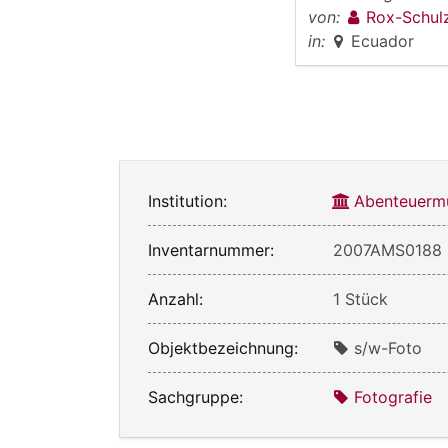
von:
Rox-Schul
in:
Ecuador
Institution:
Abenteuerm
Inventarnummer:
2007AMS0188
Anzahl:
1 Stück
Objektbezeichnung:
s/w-Foto
Sachgruppe:
Fotografie