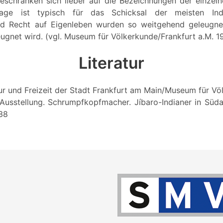
eschränken sich lieber auf die Bezeichnungen der einzel
age ist typisch für das Schicksal der meisten India
und Recht auf Eigenleben wurden so weitgehend geleugnet
ugnet wird. (vgl. Museum für Völkerkunde/Frankfurt a.M. 1
Literatur
ur und Freizeit der Stadt Frankfurt am Main/Museum für Vö
Ausstellung. Schrumpfkopfmacher. Jíbaro-Indianer in Süda
-38