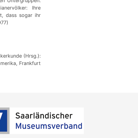
nen Untergruppen.
nervölker: Ihre
, dass sogar ihr
977)
lkerkunde (Hrsg.):
merika, Frankfurt