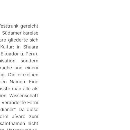
esttrunk gereicht
 Südamerikareise
ro gliederte sich
ultur: in Shuara
Ekuador u. Peru).
sation, sondern
prache und einem
g. Die einzelnen
chen Namen. Eine
sste man alle als
chen Wissenschaft
t veränderte Form
dianer". Da diese
 Form Jívaro zum
esamtnamen nicht