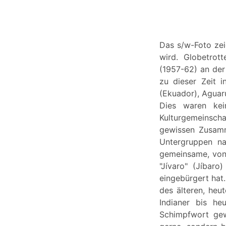
Das s/w-Foto zei
wird. Globetrot
(1957-62) an der
zu dieser Zeit 
(Ekuador), Aguar
Dies waren kei
Kulturgemeinsch
gewissen Zusamm
Untergruppen na
gemeinsame, von 
"Jívaro" (Jíbaro
eingebürgert hat
des älteren, heu
Indianer bis he
Schimpfwort gew