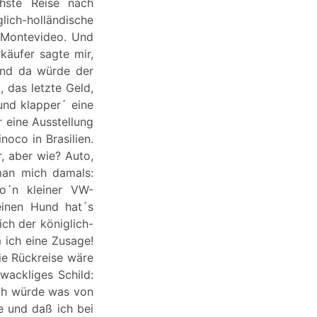
chste Reise nach
lich-holländische
 Montevideo. Und
käufer sagte mir,
und da würde der
, das letzte Geld,
und klapper´ eine
 eine Ausstellung
oco in Brasilien.
, aber wie? Auto,
man mich damals:
o´n kleiner VW-
einen Hund hat´s
ch der königlich-
 ich eine Zusage!
Die Rückreise wäre
wackliges Schild:
ich würde was von
e und daß ich bei