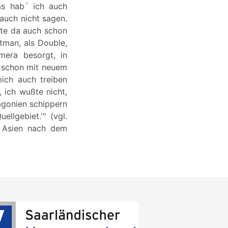
as hab´ ich auch
 auch nicht sagen.
tte da auch schon
ntman, als Double,
mera besorgt, in
, schon mit neuem
ich auch treiben
, ich wußte nicht,
agonien schippern
lgebiet.'" (vgl.
n Asien nach dem