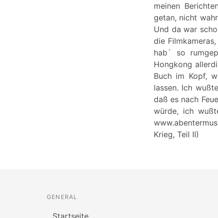
meinen Berichte
getan, nicht wahr
Und da war schon
die Filmkameras, 
hab´ so rumgepr
Hongkong allerdi
Buch im Kopf, w
lassen. Ich wußte
daß es nach Feue
würde, ich wußt
www.abentermuse
Krieg, Teil II)
GENERAL
Startseite