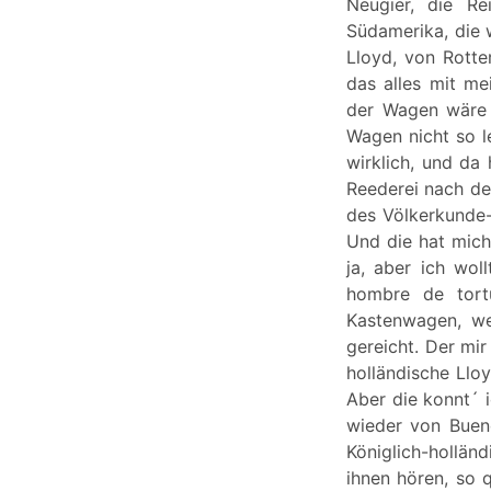
Neugier, die Re
Südamerika, die 
Lloyd, von Rott
das alles mit me
der Wagen wäre 
Wagen nicht so le
wirklich, und da
Reederei nach de
des Völkerkunde-
Und die hat mich
ja, aber ich wo
hombre de tort
Kastenwagen, we
gereicht. Der mi
holländische Llo
Aber die konnt´ i
wieder von Bueno
Königlich-hollän
ihnen hören, so 