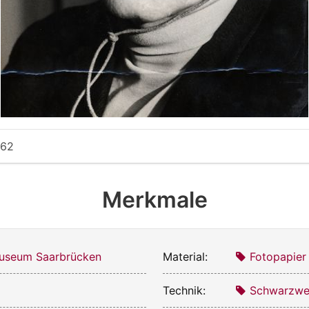
962
Merkmale
useum Saarbrücken
Material:
Fotopapier
Technik:
Schwarzwei