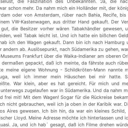
iselust, die Faszination des Unbekannten. 'Ja, die nä
war schon mehr. Da nahm mich ein Holländer mit, der könig
erdam oder von Amsterdam, rüber nach Bahia, Recife, bis
inem VW-Kastenwagen, aus dritter Hand gekauft. Der Ver
gut, die Besitzer vorher wären Tabakhändler gewesen, 
iden, weil Tabak leicht ist. Und ich hatte ein bißchen Geld
 hab ich den Wagen gekauft. Dann bin ich nach Hamburg 
r andern ab. Auslösepunkt, nach Südamerika zu gehen, war
Museums Frankfurt über die Waika-Indianer am oberen Orin
 dermaßen gepackt, daß ich meinte, da fährste auch rüber
llte meine eigene Wohnung - Schildkröten-Mann nannte 
uga, weil ich immer mein Häuschen bei mir hatte. S
ißte. War klein, aber es hat gereicht. Für mich und m
r unterwegs zugelaufen war in Südamerika. Und da nahm mi
yd frei mit! Mit dem Wagen! Sogar für die Rückreise bekam
ch nicht gebrauchen, weil ich ja oben in der Karibik war. 
s Aires gewesen. Ich bin hin, da war ein kleines Schild, 
discher Lloyd. Meine Adresse möchte ich hinterlassen und 
quasi. Ja, und ich hab´ gesagt, daß ich Filme drehen würd