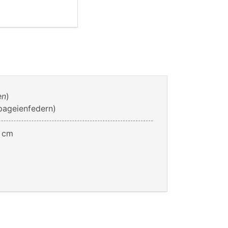
en
)
pageienfedern)
0 cm