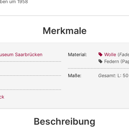
ben um 1958
Merkmale
useum Saarbrücken
Material:
Wolle
(
Fad
Federn (Pa
Maße:
Gesamt:
L: 5
ck
Beschreibung