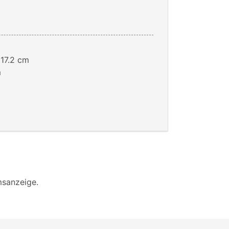
:
17.2 cm
m
msanzeige.