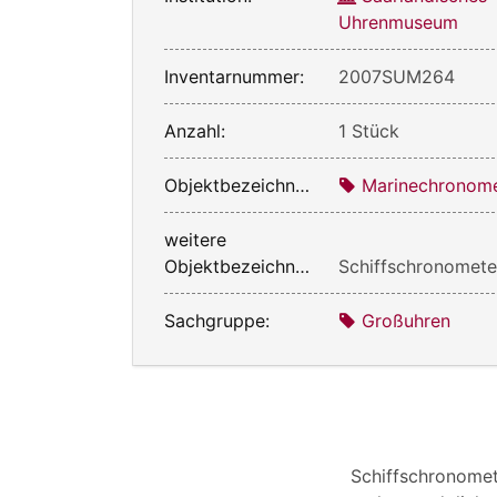
Uhrenmuseum
Inventarnummer:
2007SUM264
Anzahl:
1 Stück
Objektbezeichnung:
Marinechronom
weitere
Objektbezeichnung:
Schiffschronomete
Sachgruppe:
Großuhren
Schiffschronome